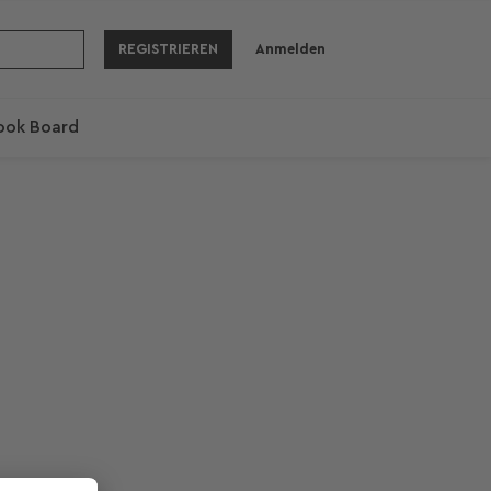
REGISTRIEREN
Anmelden
ook Board