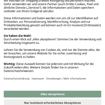
Ups! Da ist etwas schiefgelaufen. Bitte die Seite neu laden oder
nochmals versuchen.
Ups! Da ist etwas schiefgelaufen. Bitte die Seite neu laden oder
nochmals versuchen.
Ups! Da ist etwas schiefgelaufen. Bitte die Seite neu laden oder