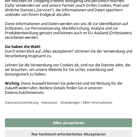
Ups! Da ist etwas schiefgelaufen. Bitte die Seite neu laden oder
nochmals versuchen.
Ups! Da ist etwas schiefgelaufen. Bitte die Seite neu laden oder
nochmals versuchen.
Ups! Da ist etwas schiefgelaufen. Bitte die Seite neu laden oder