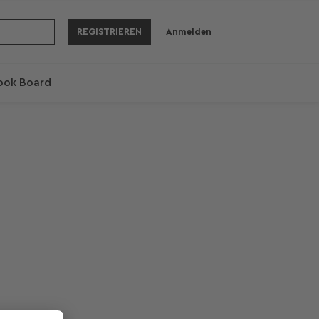
REGISTRIEREN
Anmelden
ook Board