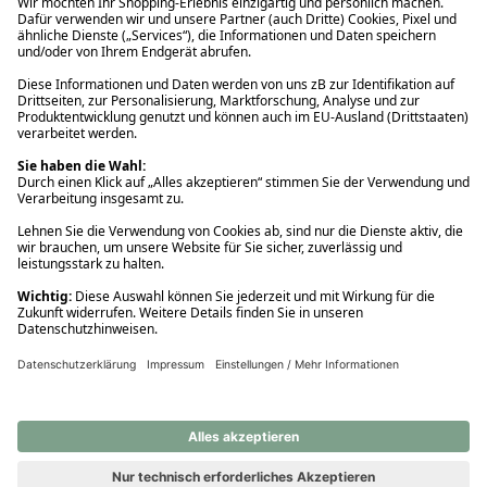
Ups! Da ist etwas schiefgelaufen. Bitte die Seite neu laden oder
nochmals versuchen.
Ups! Da ist etwas schiefgelaufen. Bitte die Seite neu laden oder
nochmals versuchen.
Ups! Da ist etwas schiefgelaufen. Bitte die Seite neu laden oder