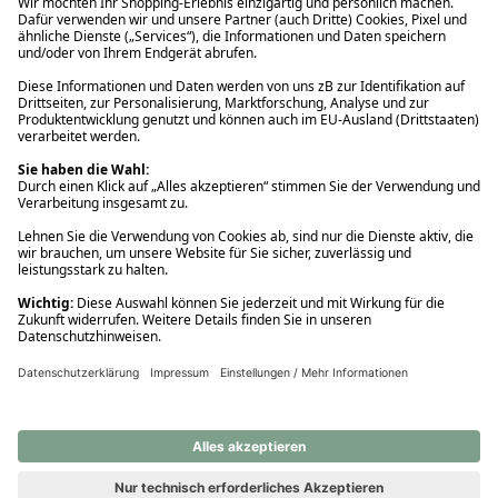
Ups! Da ist etwas schiefgelaufen. Bitte die Seite neu laden oder
nochmals versuchen.
Ups! Da ist etwas schiefgelaufen. Bitte die Seite neu laden oder
nochmals versuchen.
Ups! Da ist etwas schiefgelaufen. Bitte die Seite neu laden oder