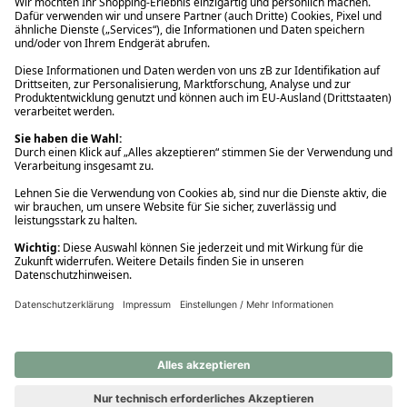
Ups! Da ist etwas schiefgelaufen. Bitte die Seite neu laden oder
nochmals versuchen.
Ups! Da ist etwas schiefgelaufen. Bitte die Seite neu laden oder
nochmals versuchen.
Ups! Da ist etwas schiefgelaufen. Bitte die Seite neu laden oder