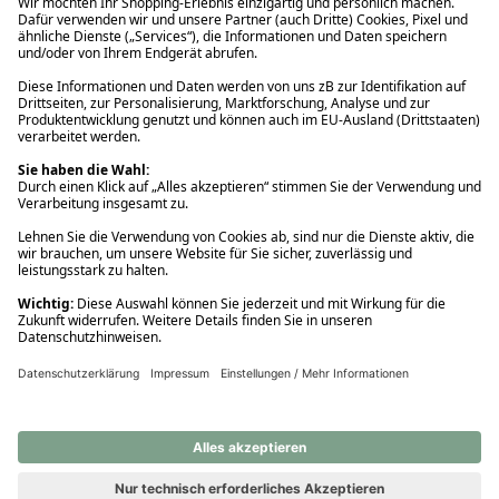
Ups! Da ist etwas schiefgelaufen. Bitte die Seite neu laden oder
nochmals versuchen.
Ups! Da ist etwas schiefgelaufen. Bitte die Seite neu laden oder
nochmals versuchen.
Ups! Da ist etwas schiefgelaufen. Bitte die Seite neu laden oder