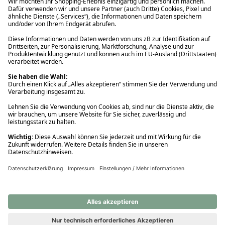
Ups! Da ist etwas schiefgelaufen. Bitte die Seite neu laden oder
nochmals versuchen.
Ups! Da ist etwas schiefgelaufen. Bitte die Seite neu laden oder
nochmals versuchen.
Ups! Da ist etwas schiefgelaufen. Bitte die Seite neu laden oder