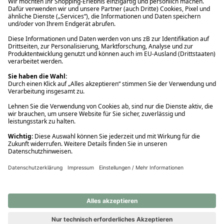
Ups! Da ist etwas schiefgelaufen. Bitte die Seite neu laden oder
nochmals versuchen.
Ups! Da ist etwas schiefgelaufen. Bitte die Seite neu laden oder
nochmals versuchen.
Ups! Da ist etwas schiefgelaufen. Bitte die Seite neu laden oder