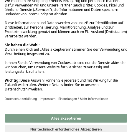
Ups! Da ist etwas schiefgelaufen. Bitte die Seite neu laden oder
nochmals versuchen.
Ups! Da ist etwas schiefgelaufen. Bitte die Seite neu laden oder
nochmals versuchen.
Ups! Da ist etwas schiefgelaufen. Bitte die Seite neu laden oder