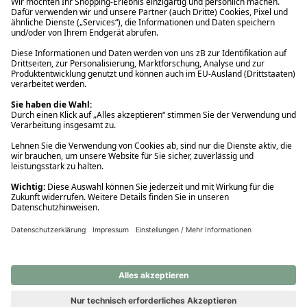
Ups! Da ist etwas schiefgelaufen. Bitte die Seite neu laden oder
nochmals versuchen.
Ups! Da ist etwas schiefgelaufen. Bitte die Seite neu laden oder
nochmals versuchen.
Ups! Da ist etwas schiefgelaufen. Bitte die Seite neu laden oder