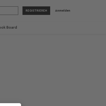
REGISTRIEREN
Anmelden
ook Board