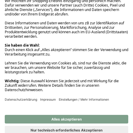
Ups! Da ist etwas schiefgelaufen. Bitte die Seite neu laden oder
nochmals versuchen.
Ups! Da ist etwas schiefgelaufen. Bitte die Seite neu laden oder
nochmals versuchen.
Ups! Da ist etwas schiefgelaufen. Bitte die Seite neu laden oder