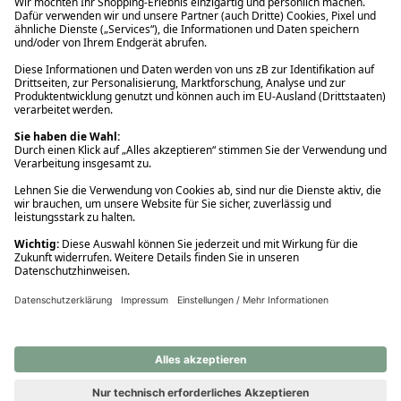
Ups! Da ist etwas schiefgelaufen. Bitte die Seite neu laden oder
nochmals versuchen.
Ups! Da ist etwas schiefgelaufen. Bitte die Seite neu laden oder
nochmals versuchen.
Ups! Da ist etwas schiefgelaufen. Bitte die Seite neu laden oder