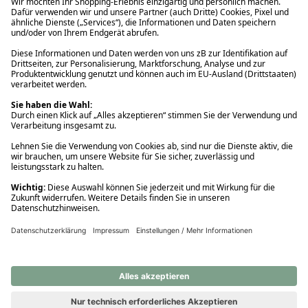
Ups! Da ist etwas schiefgelaufen. Bitte die Seite neu laden oder
nochmals versuchen.
Ups! Da ist etwas schiefgelaufen. Bitte die Seite neu laden oder
nochmals versuchen.
Ups! Da ist etwas schiefgelaufen. Bitte die Seite neu laden oder