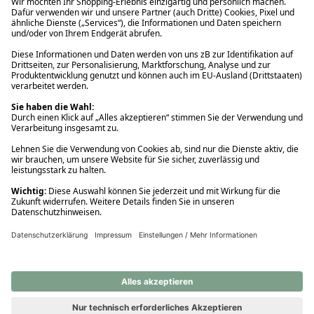
Ups! Da ist etwas schiefgelaufen. Bitte die Seite neu laden oder
nochmals versuchen.
Ups! Da ist etwas schiefgelaufen. Bitte die Seite neu laden oder
nochmals versuchen.
Ups! Da ist etwas schiefgelaufen. Bitte die Seite neu laden oder