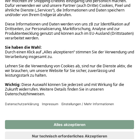
Ups! Da ist etwas schiefgelaufen. Bitte die Seite neu laden oder
nochmals versuchen.
Ups! Da ist etwas schiefgelaufen. Bitte die Seite neu laden oder
nochmals versuchen.
Ups! Da ist etwas schiefgelaufen. Bitte die Seite neu laden oder