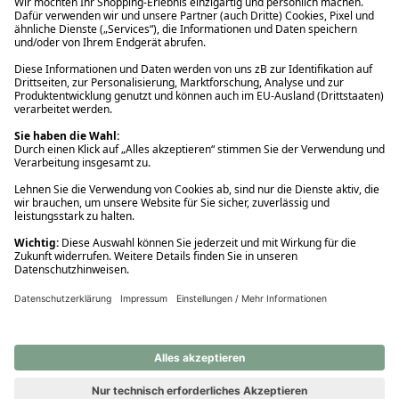
Ups! Da ist etwas schiefgelaufen. Bitte die Seite neu laden oder
nochmals versuchen.
Ups! Da ist etwas schiefgelaufen. Bitte die Seite neu laden oder
nochmals versuchen.
Ups! Da ist etwas schiefgelaufen. Bitte die Seite neu laden oder