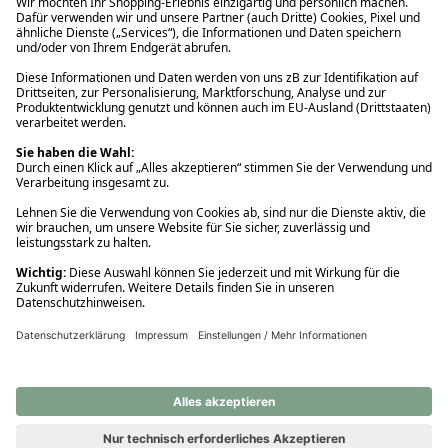
Ups! Da ist etwas schiefgelaufen. Bitte die Seite neu laden oder
nochmals versuchen.
Ups! Da ist etwas schiefgelaufen. Bitte die Seite neu laden oder
nochmals versuchen.
Ups! Da ist etwas schiefgelaufen. Bitte die Seite neu laden oder