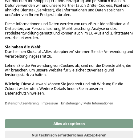
Ups! Da ist etwas schiefgelaufen. Bitte die Seite neu laden oder
nochmals versuchen.
Ups! Da ist etwas schiefgelaufen. Bitte die Seite neu laden oder
nochmals versuchen.
Ups! Da ist etwas schiefgelaufen. Bitte die Seite neu laden oder