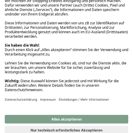
Ups! Da ist etwas schiefgelaufen. Bitte die Seite neu laden oder
nochmals versuchen.
Ups! Da ist etwas schiefgelaufen. Bitte die Seite neu laden oder
nochmals versuchen.
Ups! Da ist etwas schiefgelaufen. Bitte die Seite neu laden oder