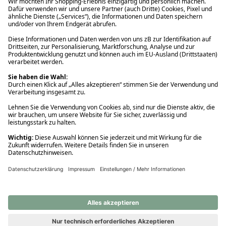
Ups! Da ist etwas schiefgelaufen. Bitte die Seite neu laden oder
nochmals versuchen.
Ups! Da ist etwas schiefgelaufen. Bitte die Seite neu laden oder
nochmals versuchen.
Ups! Da ist etwas schiefgelaufen. Bitte die Seite neu laden oder