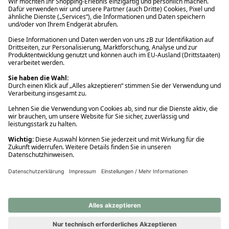
Ups! Da ist etwas schiefgelaufen. Bitte die Seite neu laden oder
nochmals versuchen.
Ups! Da ist etwas schiefgelaufen. Bitte die Seite neu laden oder
nochmals versuchen.
Ups! Da ist etwas schiefgelaufen. Bitte die Seite neu laden oder