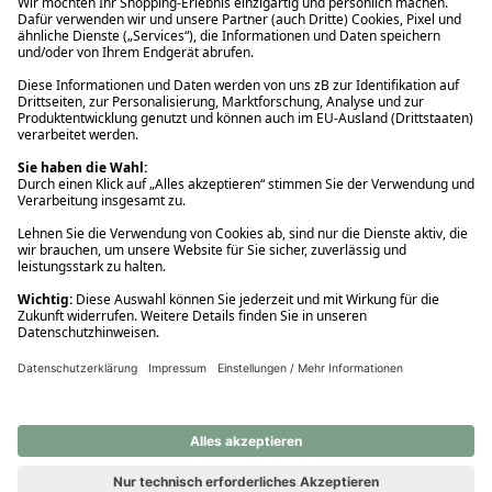
Ups! Da ist etwas schiefgelaufen. Bitte die Seite neu laden oder
nochmals versuchen.
Ups! Da ist etwas schiefgelaufen. Bitte die Seite neu laden oder
nochmals versuchen.
Ups! Da ist etwas schiefgelaufen. Bitte die Seite neu laden oder