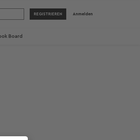
REGISTRIEREN
Anmelden
ook Board