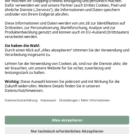
Ups! Da ist etwas schiefgelaufen. Bitte die Seite neu laden oder
nochmals versuchen.
Ups! Da ist etwas schiefgelaufen. Bitte die Seite neu laden oder
nochmals versuchen.
Ups! Da ist etwas schiefgelaufen. Bitte die Seite neu laden oder