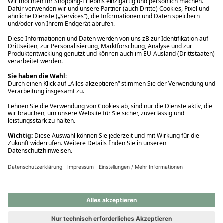
Ups! Da ist etwas schiefgelaufen. Bitte die Seite neu laden oder
nochmals versuchen.
Ups! Da ist etwas schiefgelaufen. Bitte die Seite neu laden oder
nochmals versuchen.
Ups! Da ist etwas schiefgelaufen. Bitte die Seite neu laden oder