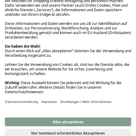
Ups! Da ist etwas schiefgelaufen. Bitte die Seite neu laden oder
nochmals versuchen.
Ups! Da ist etwas schiefgelaufen. Bitte die Seite neu laden oder
nochmals versuchen.
Ups! Da ist etwas schiefgelaufen. Bitte die Seite neu laden oder