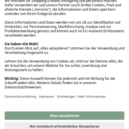
Ups! Da ist etwas schiefgelaufen. Bitte die Seite neu laden oder
nochmals versuchen.
Ups! Da ist etwas schiefgelaufen. Bitte die Seite neu laden oder
nochmals versuchen.
Ups! Da ist etwas schiefgelaufen. Bitte die Seite neu laden oder