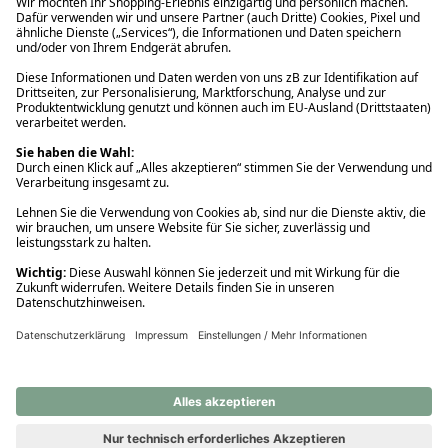
Ups! Da ist etwas schiefgelaufen. Bitte die Seite neu laden oder
nochmals versuchen.
Ups! Da ist etwas schiefgelaufen. Bitte die Seite neu laden oder
nochmals versuchen.
Ups! Da ist etwas schiefgelaufen. Bitte die Seite neu laden oder