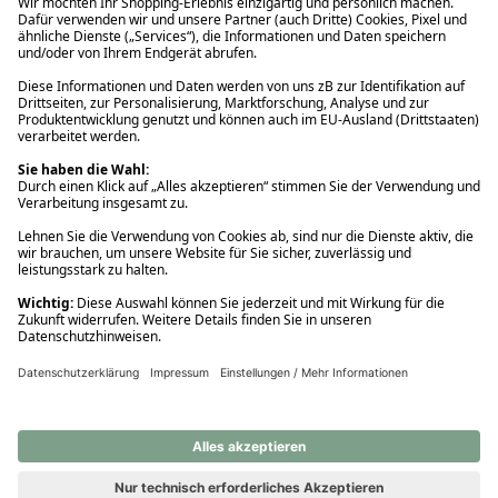
Ups! Da ist etwas schiefgelaufen. Bitte die Seite neu laden oder
nochmals versuchen.
Ups! Da ist etwas schiefgelaufen. Bitte die Seite neu laden oder
nochmals versuchen.
Ups! Da ist etwas schiefgelaufen. Bitte die Seite neu laden oder