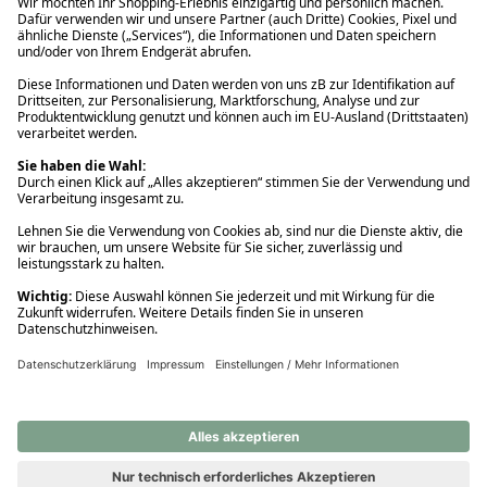
Ups! Da ist etwas schiefgelaufen. Bitte die Seite neu laden oder
nochmals versuchen.
Ups! Da ist etwas schiefgelaufen. Bitte die Seite neu laden oder
nochmals versuchen.
Ups! Da ist etwas schiefgelaufen. Bitte die Seite neu laden oder