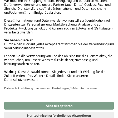
Ups! Da ist etwas schiefgelaufen. Bitte die Seite neu laden oder
nochmals versuchen.
Ups! Da ist etwas schiefgelaufen. Bitte die Seite neu laden oder
nochmals versuchen.
Ups! Da ist etwas schiefgelaufen. Bitte die Seite neu laden oder