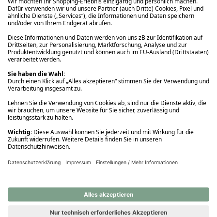
Ups! Da ist etwas schiefgelaufen. Bitte die Seite neu laden oder
nochmals versuchen.
Ups! Da ist etwas schiefgelaufen. Bitte die Seite neu laden oder
nochmals versuchen.
Ups! Da ist etwas schiefgelaufen. Bitte die Seite neu laden oder