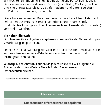
Ups! Da ist etwas schiefgelaufen. Bitte die Seite neu laden oder
nochmals versuchen.
Ups! Da ist etwas schiefgelaufen. Bitte die Seite neu laden oder
nochmals versuchen.
Ups! Da ist etwas schiefgelaufen. Bitte die Seite neu laden oder