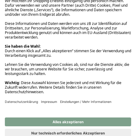
Ups! Da ist etwas schiefgelaufen. Bitte die Seite neu laden oder
nochmals versuchen.
Ups! Da ist etwas schiefgelaufen. Bitte die Seite neu laden oder
nochmals versuchen.
Ups! Da ist etwas schiefgelaufen. Bitte die Seite neu laden oder