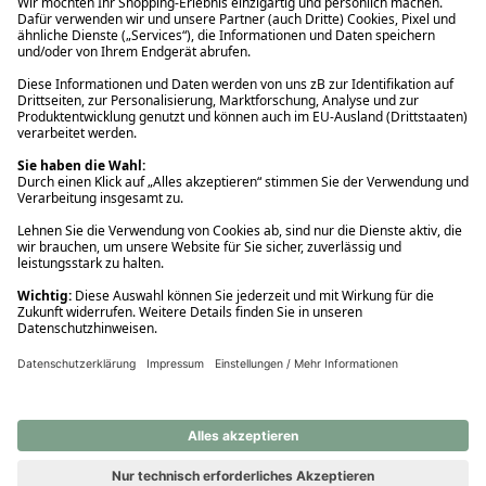
Ups! Da ist etwas schiefgelaufen. Bitte die Seite neu laden oder
nochmals versuchen.
Ups! Da ist etwas schiefgelaufen. Bitte die Seite neu laden oder
nochmals versuchen.
Ups! Da ist etwas schiefgelaufen. Bitte die Seite neu laden oder