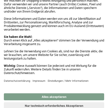
Ups! Da ist etwas schiefgelaufen. Bitte die Seite neu laden oder
nochmals versuchen.
Ups! Da ist etwas schiefgelaufen. Bitte die Seite neu laden oder
nochmals versuchen.
Ups! Da ist etwas schiefgelaufen. Bitte die Seite neu laden oder