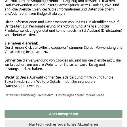
Ups! Da ist etwas schiefgelaufen. Bitte die Seite neu laden oder
nochmals versuchen.
Ups! Da ist etwas schiefgelaufen. Bitte die Seite neu laden oder
nochmals versuchen.
Ups! Da ist etwas schiefgelaufen. Bitte die Seite neu laden oder