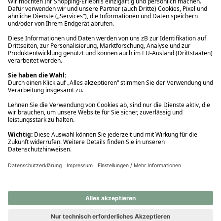
Ups! Da ist etwas schiefgelaufen. Bitte die Seite neu laden oder
nochmals versuchen.
Ups! Da ist etwas schiefgelaufen. Bitte die Seite neu laden oder
nochmals versuchen.
Ups! Da ist etwas schiefgelaufen. Bitte die Seite neu laden oder