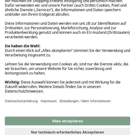
Ups! Da ist etwas schiefgelaufen. Bitte die Seite neu laden oder
nochmals versuchen.
Ups! Da ist etwas schiefgelaufen. Bitte die Seite neu laden oder
nochmals versuchen.
Ups! Da ist etwas schiefgelaufen. Bitte die Seite neu laden oder