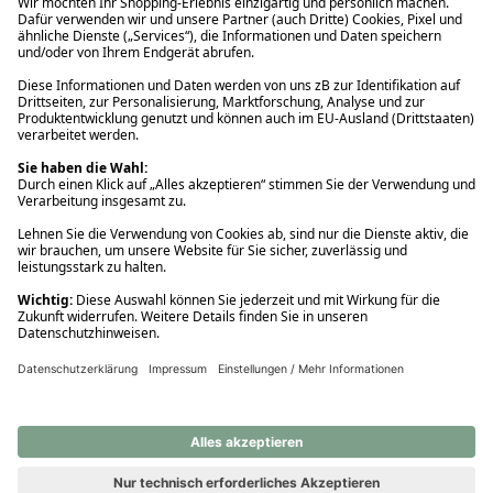
Ups! Da ist etwas schiefgelaufen. Bitte die Seite neu laden oder
nochmals versuchen.
Ups! Da ist etwas schiefgelaufen. Bitte die Seite neu laden oder
nochmals versuchen.
Ups! Da ist etwas schiefgelaufen. Bitte die Seite neu laden oder