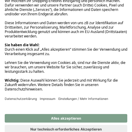
Ups! Da ist etwas schiefgelaufen. Bitte die Seite neu laden oder
nochmals versuchen.
Ups! Da ist etwas schiefgelaufen. Bitte die Seite neu laden oder
nochmals versuchen.
Ups! Da ist etwas schiefgelaufen. Bitte die Seite neu laden oder