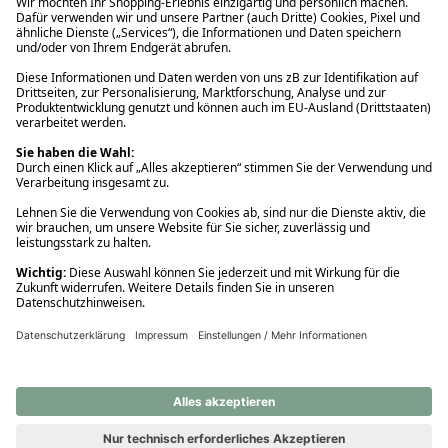
Ups! Da ist etwas schiefgelaufen. Bitte die Seite neu laden oder
nochmals versuchen.
Ups! Da ist etwas schiefgelaufen. Bitte die Seite neu laden oder
nochmals versuchen.
Ups! Da ist etwas schiefgelaufen. Bitte die Seite neu laden oder