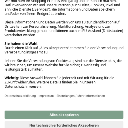
Ups! Da ist etwas schiefgelaufen. Bitte die Seite neu laden oder
nochmals versuchen.
Ups! Da ist etwas schiefgelaufen. Bitte die Seite neu laden oder
nochmals versuchen.
Ups! Da ist etwas schiefgelaufen. Bitte die Seite neu laden oder