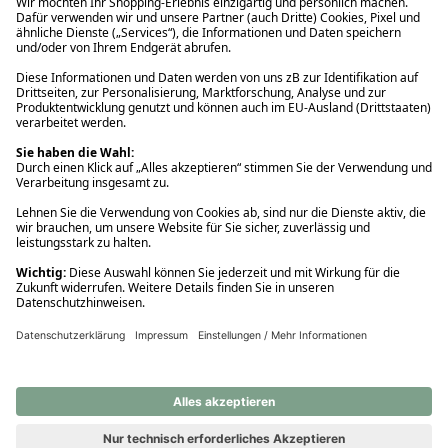
Ups! Da ist etwas schiefgelaufen. Bitte die Seite neu laden oder
nochmals versuchen.
Ups! Da ist etwas schiefgelaufen. Bitte die Seite neu laden oder
nochmals versuchen.
Ups! Da ist etwas schiefgelaufen. Bitte die Seite neu laden oder