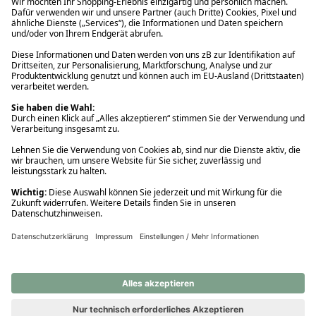
Ups! Da ist etwas schiefgelaufen. Bitte die Seite neu laden oder
nochmals versuchen.
Ups! Da ist etwas schiefgelaufen. Bitte die Seite neu laden oder
nochmals versuchen.
Ups! Da ist etwas schiefgelaufen. Bitte die Seite neu laden oder