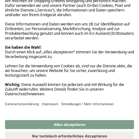
Ups! Da ist etwas schiefgelaufen. Bitte die Seite neu laden oder
nochmals versuchen.
Ups! Da ist etwas schiefgelaufen. Bitte die Seite neu laden oder
nochmals versuchen.
Ups! Da ist etwas schiefgelaufen. Bitte die Seite neu laden oder