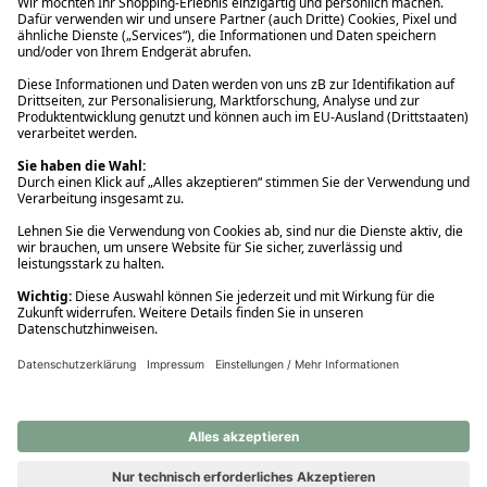
Ups! Da ist etwas schiefgelaufen. Bitte die Seite neu laden oder
nochmals versuchen.
Ups! Da ist etwas schiefgelaufen. Bitte die Seite neu laden oder
nochmals versuchen.
Ups! Da ist etwas schiefgelaufen. Bitte die Seite neu laden oder